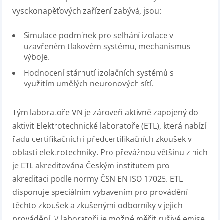
vysokonapěťových zařízení zabývá, jsou:
Simulace podmínek pro selhání izolace v
uzavřeném tlakovém systému, mechanismus
výboje.
Hodnocení stárnutí izolačních systémů s
využitím umělých neuronových sítí.
Tým laboratoře VN je zároveň aktivně zapojený do
aktivit Elektrotechnické laboratoře (ETL), která nabízí
řadu certifikačních i předcertifikačních zkoušek v
oblasti elektrotechniky. Pro převážnou většinu z nich
je ETL akreditována Českým institutem pro
akreditaci podle normy ČSN EN ISO 17025. ETL
disponuje speciálním vybavením pro provádění
těchto zkoušek a zkušenými odborníky v jejich
provádění. V laboratoři je možné měřit rušivé emise