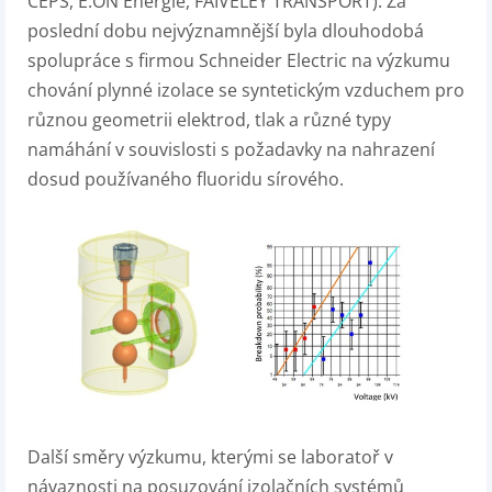
ČEPS, E.ON Energie, FAIVELEY TRANSPORT). Za
poslední dobu nejvýznamnější byla dlouhodobá
spolupráce s firmou Schneider Electric na výzkumu
chování plynné izolace se syntetickým vzduchem pro
různou geometrii elektrod, tlak a různé typy
namáhání v souvislosti s požadavky na nahrazení
dosud používaného fluoridu sírového.
Další směry výzkumu, kterými se laboratoř v
návaznosti na posuzování izolačních systémů