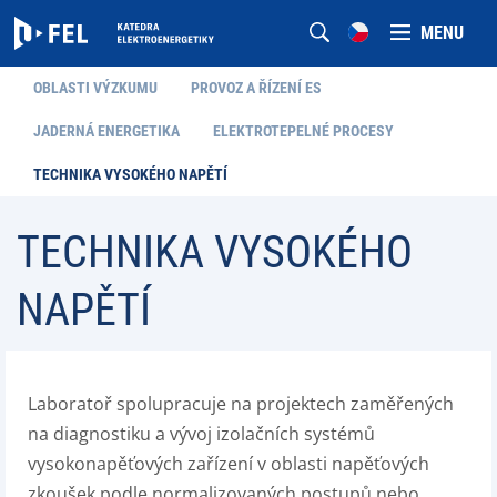
MENU
OBLASTI VÝZKUMU
PROVOZ A ŘÍZENÍ ES
JADERNÁ ENERGETIKA
ELEKTROTEPELNÉ PROCESY
TECHNIKA VYSOKÉHO NAPĚTÍ
TECHNIKA VYSOKÉHO
NAPĚTÍ
Laboratoř spolupracuje na projektech zaměřených
na diagnostiku a vývoj izolačních systémů
vysokonapěťových zařízení v oblasti napěťových
zkoušek podle normalizovaných postupů nebo